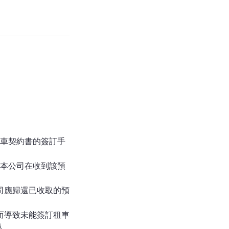
租車契約書的簽訂手
，本公司在收到該預
司應歸還已收取的預
而導致未能簽訂租車
人。