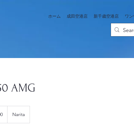
ホーム
成田空港店
新千歳空港店
ワン
350 AMG
00
Narita