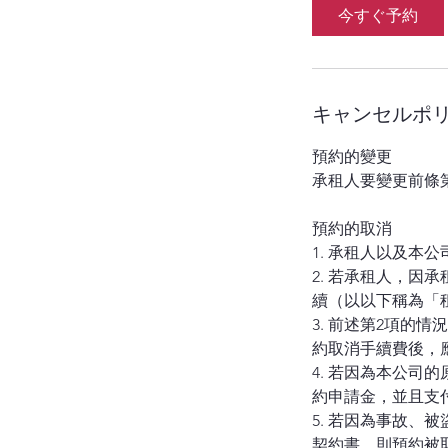
y
今すぐ予約
キャンセルポ
預約的變更
承租人要變更前條
預約的取消
1. 承租人以及本
2. 若承租人，
續（以以下稱為「
3. 前述第2項
約取消手續費後，
4. 若因為本公
約申請金，並且支
5. 若因為事故
契約書，則預約被