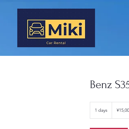
Benz S
15,000
日
1 days
1
¥15,0
圓
d
a