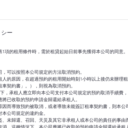
リシー
第1項的租用條件時，需於租貸起始日前事先獲得本公司的同意。
公司，可以按照本公司規定的方法取消預約。
因承租人的原因，在超過預約的租用開始時刻1小時以上後仍未辦理
租車契約書」。），則視為取消預約。
的情況下，承租人應立即向本公司支付本公司規定的預約取消手續費
應將已收取的預約申請金歸還給承租人。
司的原因而導致預約被取消，或者導致未能簽訂租車契約書，則本公
付本公司規定的違約金。
、被盜、未歸還、召回、天災及其它非承租人或本公司的責任的事由
取消。這種情況下，本公司應將已收取的預約申請金歸還給承租