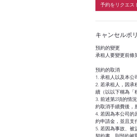
y
予約をリクエス
キャンセルポ
預約的變更
承租人要變更前條
預約的取消
1. 承租人以及本
2. 若承租人，
續（以以下稱為「
3. 前述第2項
約取消手續費後，
4. 若因為本公
約申請金，並且支
5. 若因為事故
契約書，則預約被