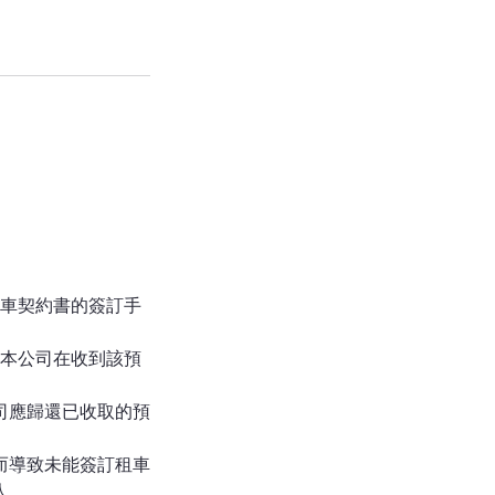
租車契約書的簽訂手
，本公司在收到該預
司應歸還已收取的預
而導致未能簽訂租車
人。