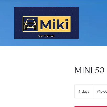
MINI 50 
10,000
日
1 days
1
¥10,0
圓
d
a