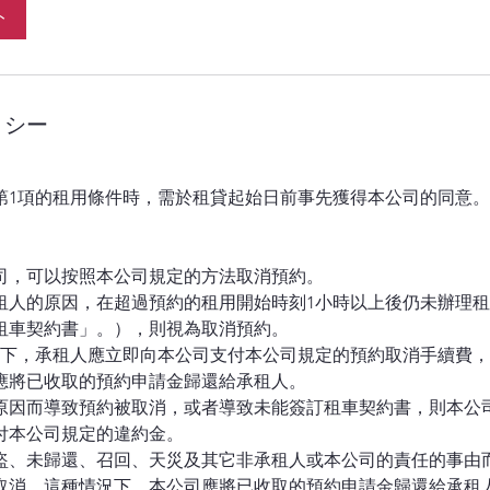
ト
リシー
第1項的租用條件時，需於租貸起始日前事先獲得本公司的同意。
公司，可以按照本公司規定的方法取消預約。
因承租人的原因，在超過預約的租用開始時刻1小時以上後仍未辦理
租車契約書」。），則視為取消預約。
的情況下，承租人應立即向本公司支付本公司規定的預約取消手續費
應將已收取的預約申請金歸還給承租人。
司的原因而導致預約被取消，或者導致未能簽訂租車契約書，則本公
付本公司規定的違約金。
、被盜、未歸還、召回、天災及其它非承租人或本公司的責任的事由
取消。這種情況下，本公司應將已收取的預約申請金歸還給承租