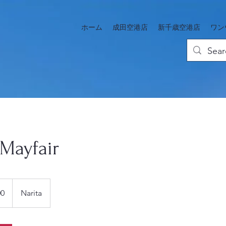
ホーム
成田空港店
新千歳空港店
ワン
Mayfair
00
Narita