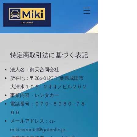
特定商取引法に基づく表記
法人名：御天合同会社
所在地：〒286-0122 千葉県成田市
大清水１０６−２オオノビル２０２
​事業内容・レンタカー
電話番号：０７０−８９８０−７８
６０
メールアドレス：
cs-
mikicarrental@gotenllc.jp