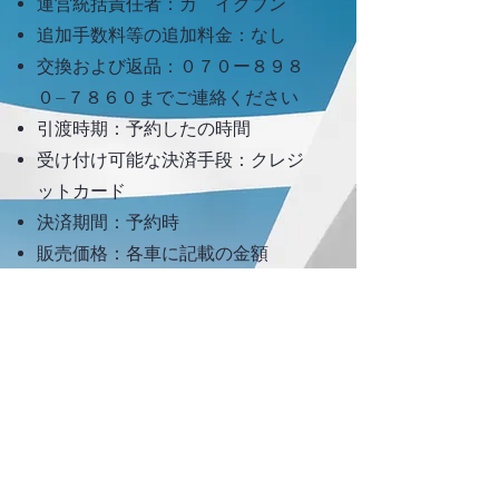
運営統括責任者：カ イクブン
追加手数料等の追加料金：なし
交換および返品：０７０ー８９８
０−７８６０までご連絡ください
引渡時期：予約したの時間
受け付け可能な決済手段：クレジ
ットカード
決済期間：予約時
販売価格：各車に記載の金額
miki car rental
関東運輸局 千葉運輸支局
自家用自動車有償貸渡許可
千運輸第 1231号