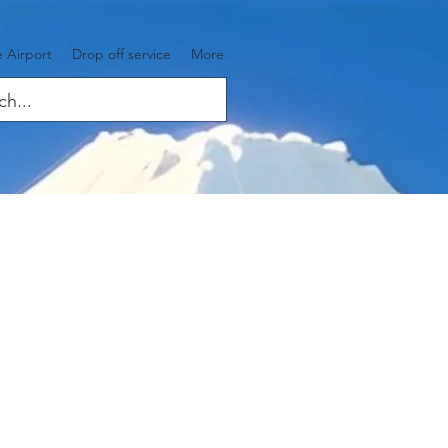
 Airport
Drop off service
More