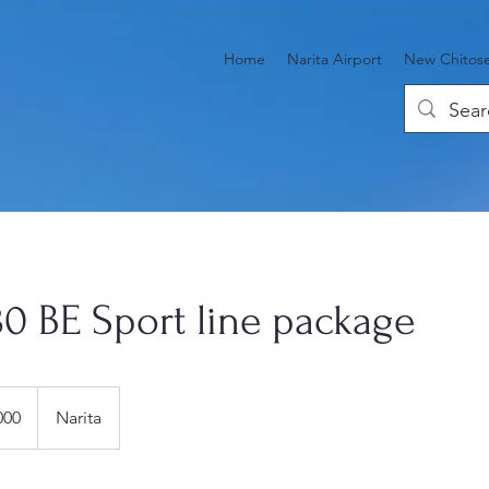
Home
Narita Airport
New Chitose
0 BE Sport line package
000
Narita