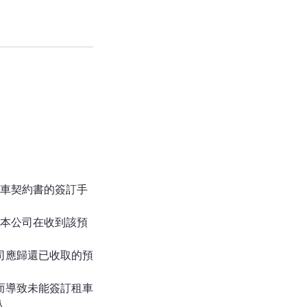
租車契約書的簽訂手
，本公司在收到該預
司應歸還已收取的預
而導致未能簽訂租車
人。