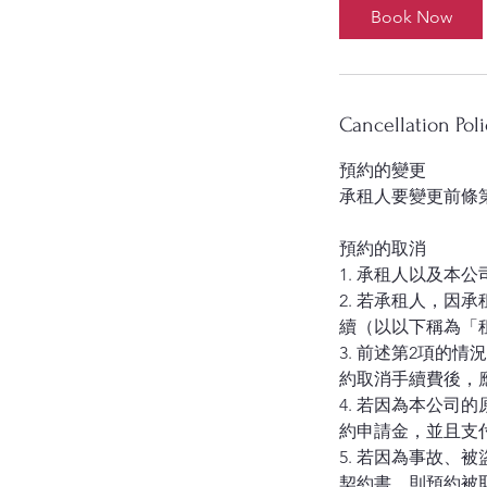
Book Now
Cancellation Poli
預約的變更
承租人要變更前條
預約的取消
1. 承租人以及本
2. 若承租人，
續（以以下稱為「
3. 前述第2項
約取消手續費後，
4. 若因為本公
約申請金，並且支
5. 若因為事故
契約書，則預約被