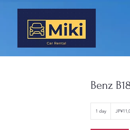
Benz B18
11,000
Japanese
1 day
1
JP¥11,
yen
d
a