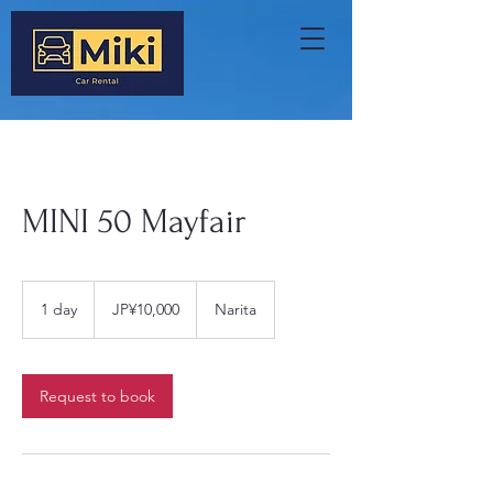
MINI 50 Mayfair
10,000
Japanese
1 day
1
JP¥10,000
Narita
yen
d
a
Request to book