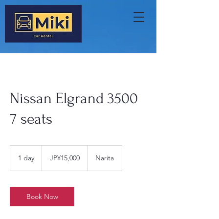
Nissan Elgrand 3500
7 seats
15,000
Japanese
1 day
1
JP¥15,000
Narita
yen
d
a
Book Now